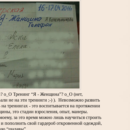
? о_О Тренинг “Я - Женщина”? о_О (нет, 
ли не на эти тренинги ;-) ).  Невозможно развить 
 на тренингах - это воспитывается на протяжении 
ны, это стадии взросления, опыт, манеры. 
моему, за это время можно лишь научиться строить 
, и пополнить свой гардероб откровенной одеждой, 
ию “шалавы”. 