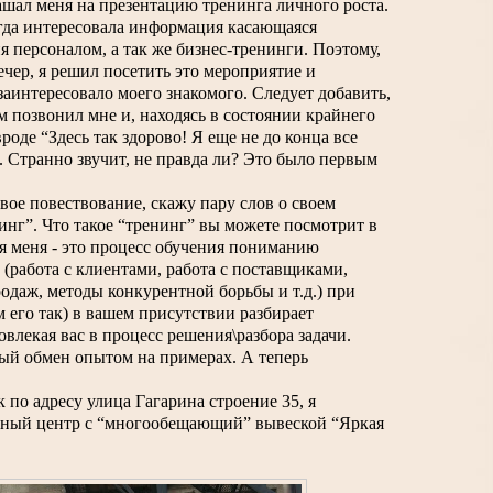
ашал меня на презентацию тренинга личного роста. 
егда интересовала информация касающаяся 
я персоналом, а так же бизнес-тренинги. Поэтому, 
чер, я решил посетить это мероприятие и 
заинтересовало моего знакомого. Следует добавить, 
м позвонил мне и, находясь в состоянии крайнего 
роде “Здесь так здорово! Я еще не до конца все 
. Странно звучит, не правда ли? Это было первым 
ое повествование, скажу пару слов о своем 
нг”. Что такое “тренинг” вы можете посмотрит в 
 меня - это процесс обучения пониманию 
(работа с клиентами, работа с поставщиками, 
даж, методы конкурентной борьбы и т.д.) при 
 его так) в вашем присутствии разбирает 
влекая вас в процесс решения\разбора задачи. 
ый обмен опытом на примерах. А теперь 
по адресу улица Гагарина строение 35, я 
ьный центр с “многообещающий” вывеской “Яркая 