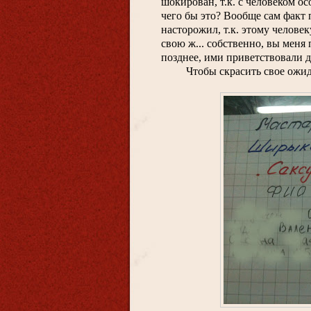
шокирован, т.к. с человеком ос
чего бы это? Вообще сам факт п
насторожил, т.к. этому человек
свою ж... собственно, вы меня 
позднее, ими приветствовали д
Чтобы скрасить свое ожид