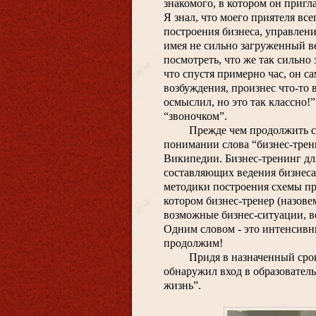
знакомого, в котором он пригл
Я знал, что моего приятеля вс
построения бизнеса, управлени
имея не сильно загруженный ве
посмотреть, что же так сильно 
что спустя примерно час, он са
возбуждения, произнес что-то в
осмыслил, но это так классно!”
“звоночком”.
Прежде чем продолжить св
понимании слова “бизнес-трени
Википедии. Бизнес-тренинг для
составляющих ведения бизнеса 
методики построения схемы про
котором бизнес-тренер (назовем
возможные бизнес-ситуации, во
Одним словом - это интенсивн
продолжим!
Придя в назначенный срок 
обнаружил вход в образовател
жизнь”. 