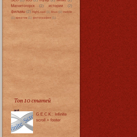
Магнитогорск
(2)
истории
(2)
фильмы
(2)
HighLoad
(1)
linux
(1)
mobile
(1)
креатив
(1)
фотография
(1)
Топ 10 статей
G.E.C.K.: Infinite
scroll + footer