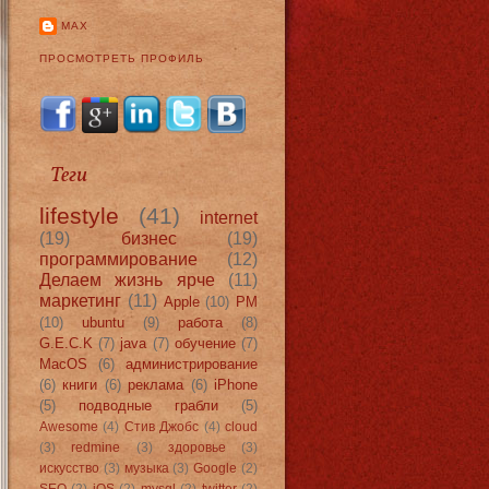
MAX
ПРОСМОТРЕТЬ ПРОФИЛЬ
Теги
lifestyle
(41)
internet
(19)
бизнес
(19)
программирование
(12)
Делаем жизнь ярче
(11)
маркетинг
(11)
Apple
(10)
PM
(10)
ubuntu
(9)
работа
(8)
G.E.C.K
(7)
java
(7)
обучение
(7)
MacOS
(6)
администрирование
(6)
книги
(6)
реклама
(6)
iPhone
(5)
подводные грабли
(5)
Awesome
(4)
Стив Джобс
(4)
cloud
(3)
redmine
(3)
здоровье
(3)
искусство
(3)
музыка
(3)
Google
(2)
SEO
(2)
iOS
(2)
mysql
(2)
twitter
(2)