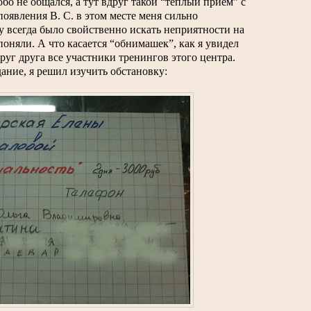
обо не общался, а тут вдруг такой “теплый прием” с 
оявления В. С. в этом месте меня сильно 
у всегда было свойственно искать неприятности на 
поняли. А что касается “обнимашек”, как я увидел 
руг друга все участники тренингов этого центра.
ание, я решил изучить обстановку: