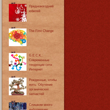
Предновогодний
юбилей
The First Change
G.E.C.K.:
Современные
тенденции сети
Интернет
Рожденные, чтобы
жить. Обучение
органических
запчастей
Слишком много
информации.