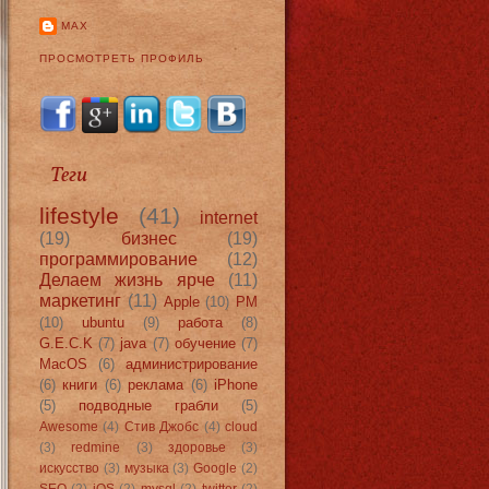
MAX
ПРОСМОТРЕТЬ ПРОФИЛЬ
Теги
lifestyle
(41)
internet
(19)
бизнес
(19)
программирование
(12)
Делаем жизнь ярче
(11)
маркетинг
(11)
Apple
(10)
PM
(10)
ubuntu
(9)
работа
(8)
G.E.C.K
(7)
java
(7)
обучение
(7)
MacOS
(6)
администрирование
(6)
книги
(6)
реклама
(6)
iPhone
(5)
подводные грабли
(5)
Awesome
(4)
Стив Джобс
(4)
cloud
(3)
redmine
(3)
здоровье
(3)
искусство
(3)
музыка
(3)
Google
(2)
SEO
(2)
iOS
(2)
mysql
(2)
twitter
(2)