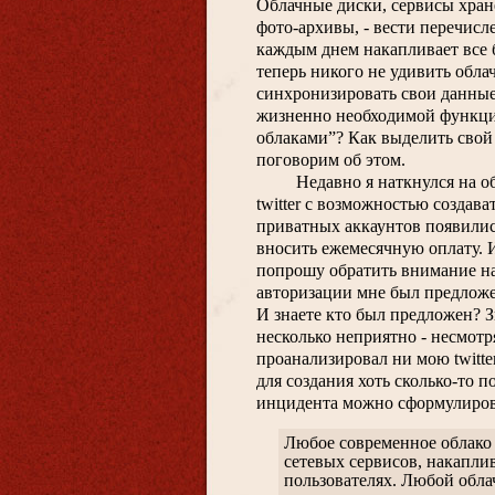
Облачные диски, сервисы хране
фото-архивы, - вести перечисле
каждым днем накапливает все 
теперь никого не удивить обла
синхронизировать свои данные 
жизненно необходимой функцией
облаками”? Как выделить свой 
поговорим об этом.
Недавно я наткнулся на о
twitter с возможностью создав
приватных аккаунтов появилис
вносить ежемесячную оплату. Ид
попрошу обратить внимание на
авторизации мне был предложен
И знаете кто был предложен? З
несколько неприятно - несмотря 
проанализировал ни мою twitter
для создания хоть сколько-то 
инцидента можно сформулиров
Любое современное облако 
сетевых сервисов, накапл
пользователях. Любой обла