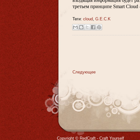
входящая информация будет раз
третьем принципе Smart Cloud 
Теги:
cloud
,
G.E.C.K
Следующее
Copyright ©
RedCraft - Craft Yourself