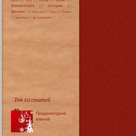
Магнитогорск
(2)
истории
(2)
фильмы
(2)
HighLoad
(1)
linux
(1)
mobile
(1)
креатив
(1)
фотография
(1)
Топ 10 статей
Предновогодний
юбилей