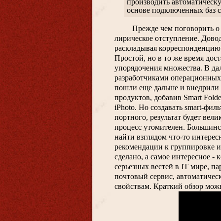
производить автоматическу
основе подключенных баз с
Прежде чем поговорить о 
лирическое отступление. Довод
раскладывая корреспонденцию 
Простой, но в то же время дос
упорядочения множества. В да
разработчиками операционных 
пошли еще дальше и внедрили 
продуктов, добавив Smart Folders
iPhoto. Но создавать smart-фил
портного, результат будет вели
процесс утомителен. Большинст
найти взглядом что-то интересн
рекомендации к группировке и 
сделано, а самое интересное - 
серьезных вестей в IT мире, па
почтовый сервис, автоматичес
свойствам. Краткий обзор мож