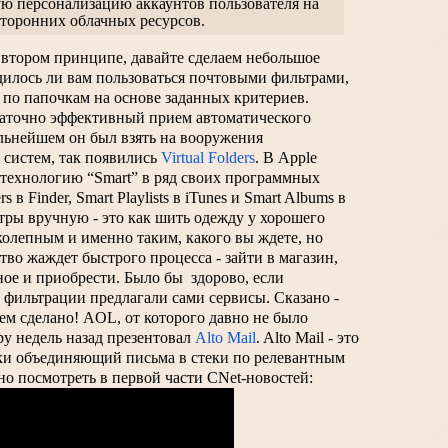
ю персонализацию аккаунтов пользователя на 
торонних облачных ресурсов.
втором принципе, давайте сделаем небольшое 
илось ли вам пользоваться почтовыми фильтрами, 
по папочкам на основе заданных критериев. 
таточно эффективный прием автоматического 
льнейшем он был взять на вооружения 
систем, так появились 
Virtual Folders
. В Apple 
технологию “Smart” в ряд своих программных 
 в Finder, Smart Playlists в iTunes и Smart Albums в 
ьтры вручную - это как шить одежду у хорошего 
колепным и именно таким, какого вы ждете, но 
во жаждет быстрого процесса - зайти в магазин, 
ое и приобрести. Было бы  здорово, если 
фильтрации предлагали сами сервисы. Сказано - 
кем сделано! AOL, от которого давно не было 
ру недель назад презентовал 
Alto Mail
. Alto Mail - это 
ки объединяющий письма в стеки по релевантным 
но посмотреть в первой части CNet-новостей: