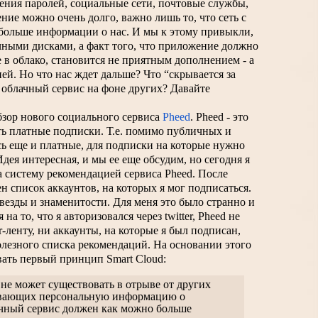
ния паролей, социальные сети, почтовые службы, 
ние можно очень долго, важно лишь то, что сеть с 
больше информации о нас. И мы к этому привыкли, 
чными дисками, а факт того, что приложение должно 
в облако, становится не приятным дополнением - а 
. Но что нас ждет дальше? Что “скрывается за 
облачный сервис на фоне других? Давайте 
бзор нового социального сервиса 
Pheed
. Pheed - это 
ать платные подписки. Т.е. помимо публичных и 
ь еще и платные, для подписки на которые нужно 
ея интересная, и мы ее еще обсудим, но сегодня я 
 систему рекомендацией сервиса Pheed. После 
 список аккаунтов, на которых я мог подписаться. 
везды и знаменитости. Для меня это было странно и 
на то, что я авторизовался через twitter, Pheed не 
-ленту, ни аккаунты, на которые я был подписан, 
полезного списка рекомендаций. На основании этого 
ать первый принцип Smart Cloud:
не может существовать в отрыве от других 
ивающих персональную информацию о 
чный сервис должен как можно больше 