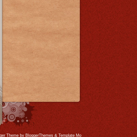
gger Theme
by
BloggerThemes
&
Template Mo