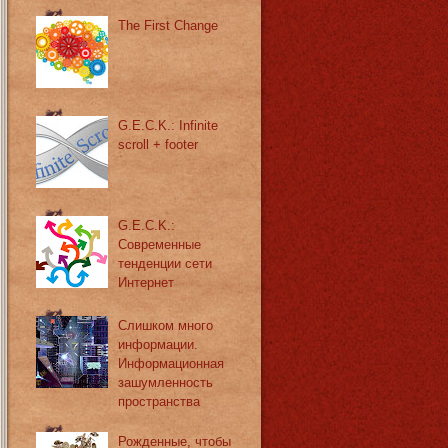
The First Change
G.E.C.K.: Infinite
scroll + footer
G.E.C.K.:
Современные
тенденции сети
Интернет
Слишком много
информации.
Информационная
зашумленность
пространства
Рожденные, чтобы