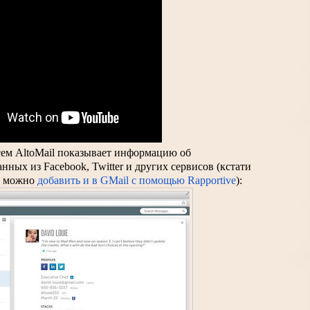
м AltoMail показывает информацию об 
нных из Facebook, Twitter и других сервисов (кстати 
 можно 
добавить и в GMail с помощью Rapportive
):