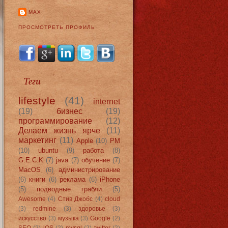
MAX
ПРОСМОТРЕТЬ ПРОФИЛЬ
Теги
lifestyle
(41)
internet
(19)
бизнес
(19)
программирование
(12)
Делаем жизнь ярче
(11)
маркетинг
(11)
Apple
(10)
PM
(10)
ubuntu
(9)
работа
(8)
G.E.C.K
(7)
java
(7)
обучение
(7)
MacOS
(6)
администрирование
(6)
книги
(6)
реклама
(6)
iPhone
(5)
подводные грабли
(5)
Awesome
(4)
Стив Джобс
(4)
cloud
(3)
redmine
(3)
здоровье
(3)
искусство
(3)
музыка
(3)
Google
(2)
SEO
(2)
iOS
(2)
mysql
(2)
twitter
(2)