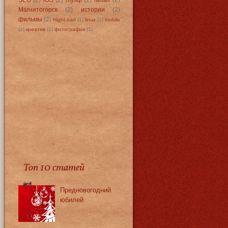
Магнитогорск
(2)
истории
(2)
фильмы
(2)
HighLoad
(1)
linux
(1)
mobile
(1)
креатив
(1)
фотография
(1)
Топ 10 статей
Предновогодний
юбилей