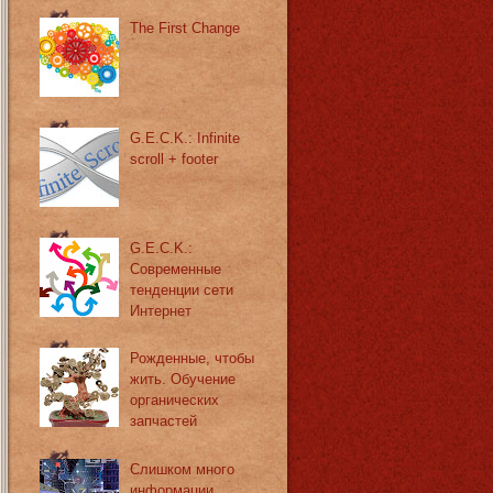
The First Change
G.E.C.K.: Infinite
scroll + footer
G.E.C.K.:
Современные
тенденции сети
Интернет
Рожденные, чтобы
жить. Обучение
органических
запчастей
Слишком много
информации.