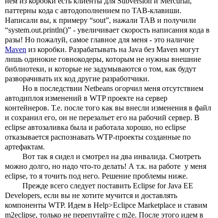
нем из коробки есть клиенты для Subversion и Mercurial, 
паттерны кода с автодополнением по TAB-клавиши. 
Написали вы, к примеру “sout”, нажали TAB и получили 
“system.out.println()” - увеличивает скорость написания кода в 
разы! Но пожалуй, самое главное для меня - это наличие 
Maven
 из коробки. Разрабатывать на Java без Maven могут 
лишь одинокие говнокодеры, которым не нужны внешние 
библиотеки, и которые не задумываются о том, как будут 
разворачивать их код другие разработчики. 
Но в последствии Netbeans огорчил меня отсутствием 
автодиплоя изменений в WTP проекте на сервер 
контейнеров. Т.е. после того как вы внесли изменения в файл 
и сохранил его, он не перезальет его на рабочий сервер. В 
eclipse автозаливка была и работала хорошо, но eclipse 
отказывается распознавать WTP-проекты созданные по 
артефактам. 
Вот так я сидел и смотрел на два инвалида. Смотреть 
можно долго, но надо что-то делать! А т.к. на работе  у меня 
eclipse, то я точить под него. Решение проблемы ниже.
Прежде всего следует поставить Eclipse for Java EE 
Developers, если вы не хотите мучится и доставлять 
компоненты WTP. Идем в Help>Eclipce Marketplace и ставим 
m2eclipse, только не перепутайте с m2e. После этого идем в 