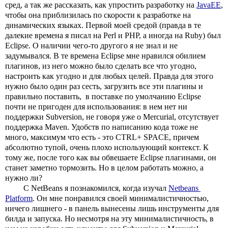
сред, а так же рассказать, как упростить разработку на 
JavaEE
, 
чтобы она приблизилась по скорости к разработке на 
динамических языках. Первой моей средой (правда в те 
далекие времена я писал на Perl и PHP, а иногда на Ruby) был 
Eclipse. О наличии чего-то другого я не знал и не 
задумывался. В те времена Eclipse мне нравился обилием 
плагинов, из него можно было сделать все что угодно, 
настроить как угодно и для любых целей. Правда для этого 
нужно было один раз сесть, загрузить все эти плагины и 
правильно поставить,  в поставке по умолчанию Eclipse 
почти не пригоден для использования: в нем нет ни 
поддержки Subversion, не говоря уже о Mercurial, отсутствует 
поддержка Maven. Удобств по написанию кода тоже не 
много, максимум что есть - это CTRL+ SPACE, причем 
абсолютно тупой, очень плохо использующий контекст. К 
тому же, после того как вы обвешаете Eclipse плагинами, он 
станет заметно тормозить. Но в целом работать можно, а 
нужно ли?
С NetBeans я познакомился, когда изучал 
Netbeans 
Platform
. Он мне понравился своей минималистичностью, 
ничего лишнего - в панель вынесены лишь инструменты для 
билда и запуска. Но несмотря на эту минималистичность, в 