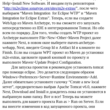
Help>Install New Software. И вводим путь репозитория 
“
http://m2eclipse.sonatype.org/sites/m2e-extras/
”, после чего 
выбираем “Maven Integration  for Eclipse WTP” и “Maven 
Integration for Eclipse Extras”. Теперь, если вы создаете 
WebApp из Maven Archetype, то вы сможете его запускать 
непосредственно из IDE в интегрированном Tomcat. Но обо 
всем по порядку. Для того, чтобы создать WTP проект из 
Archetype выполните File>New>Other>Maven Project далее 
нажмите Next, в новом окне выберете maven-archetype-
webapp, Next, введите Group Id и Artifact Id и кликните по 
Finish. Если вы создали WPT проект из Maven до установки 
m2e-extras, щелкните правой кнопкой по проекту и 
выполните Maven>Update Project Configuration.
Для запуска проектов я рекомендую установить tomcat 
при помощи eclipse. Это делается следующим образом 
Windows>Preferences>Server>Runtime Environments>Add. 
Далее обязательно установите галочку “Create a new local 
server”, предворительно выбрав Apache Tomcat v6.0, нажмите 
Next, Download and Install и дождитесь пока он установится в 
выбранную вами папку. Вот и все! Теперь вы можете 
выполнить для вашего проекта Run as > Run on Server. Если 
вы внесете изменения в код запущенного проекта, они 