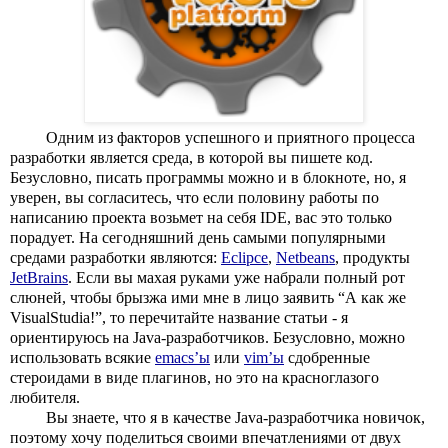
Одним из факторов успешного и приятного процесса 
разработки является среда, в которой вы пишете код. 
Безусловно, писать программы можно и в блокноте, но, я 
уверен, вы согласитесь, что если половину работы по 
написанию проекта возьмет на себя IDE, вас это только 
порадует. На сегодняшний день самыми популярными 
средами разработки являются: 
Eclipce
, 
Netbeans
, продукты 
JetBrains
. Если вы махая руками уже набрали полный рот 
слюней, чтобы брызжа ими мне в лицо заявить “А как же 
VisualStudia!”, то перечитайте название статьи - я 
ориентируюсь на Java-разработчиков. Безусловно, можно 
использовать всякие 
emacs’ы
 или 
vim’ы
 сдобренные 
стероидами в виде плагинов, но это на красноглазого 
любителя.
Вы знаете, что я в качестве Java-разработчика новичок, 
поэтому хочу поделиться своими впечатлениями от двух 