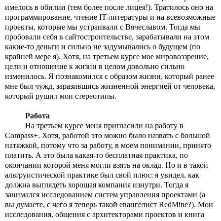
имелось в обилии (тем более после лицея!). Тратилось оно на 
программирование, чтение IT-литературы и на всевозможные 
проекты, которые мы устраивали с Вячеславом. Тогда мы 
пробовали себя в сайтостроительстве, зарабатывали на этом 
какие-то деньги и сильно не задумывались о будущем (по 
крайней мере я). Хотя, на третьем курсе мое мировоззрение, 
цели и отношение к жизни в целом довольно сильно 
изменилось. Я познакомился с образом жизни, который ранее 
мне был чужд, заразившись жизненной энергией от человека, 
который рушил мои стереотипы. 
Работа
На третьем курсе меня пригласили на работу в 
Compass+. Хотя, работой это можно было назвать с большой 
натяжкой, потому что за работу, в моем понимании, принято 
платить. А это была какая-то бесплатная практика, по 
окончании которой меня могли взять на оклад. Но и в такой 
альтруистической практике был свой плюс: я увидел, как 
должна выглядеть хорошая компания изнутри. Тогда я 
занимался исследованием систем управления проектами (а 
вы думаете, с чего я теперь такой евангелист RedMine?). Мои 
исследования, общения с архитекторами проектов и книга 