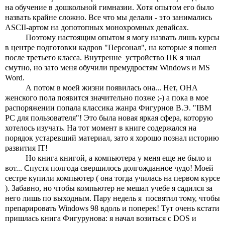
на обучение в дошкольной гимназии. Хотя опытом его было 
назвать крайне сложно. Все что мы делали - это занимались 
ASCII-артом на допотопных монохромных девайсах.
Поэтому настоящим опытом я могу назвать лишь курсы 
в центре подготовки кадров "Персонал", на которые я пошел 
после третьего класса. Внутренне  устройство ПК я знал 
смутно, но зато меня обучили премудростям Windows и MS 
Word. 
А потом в моей жизни появилась она... Нет, ОНА 
женского пола появится значительно позже ;-) а пока в мое 
распоряжении попала классика жанра Фигурнов В.Э. "IBM 
PC для пользователя"! Это была новая яркая сфера, которую 
хотелось изучать. На тот момент в книге содержался на 
порядок устаревший материал, зато я хорошо познал историю 
развития IT!
Но книга книгой, а компьютера у меня еще не было и 
вот... Спустя полгода свершилось долгожданное чудо! Моей 
сестре купили компьютер ( она тогда училась на первом курсе 
). Забавно, но чтобы компьютер не мешал учебе я садился за 
него лишь по выходным. Пару недель я  посвятил тому, чтобы 
препарировать Windows 98 вдоль и поперек! Тут очень кстати 
пришлась книга Фигурунова: я начал возиться с DOS и 