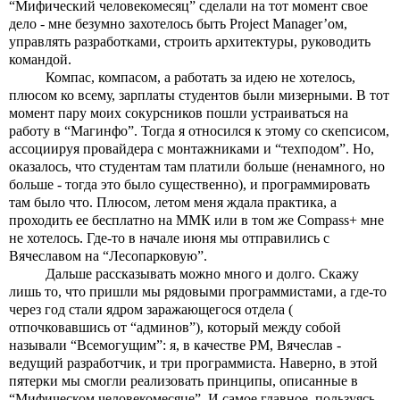
“Мифический человекомесяц” сделали на тот момент свое 
дело - мне безумно захотелось быть Project Manager’ом, 
управлять разработками, строить архитектуры, руководить 
командой. 
Компас, компасом, а работать за идею не хотелось, 
плюсом ко всему, зарплаты студентов были мизерными. В тот 
момент пару моих сокурсников пошли устраиваться на 
работу в “Магинфо”. Тогда я относился к этому со скепсисом, 
ассоциируя провайдера с монтажниками и “техподом”. Но, 
оказалось, что студентам там платили больше (ненамного, но 
больше - тогда это было существенно), и программировать 
там было что. Плюсом, летом меня ждала практика, а 
проходить ее бесплатно на ММК или в том же Compass+ мне 
не хотелось. Где-то в начале июня мы отправились с 
Вячеславом на “Лесопарковую”. 
Дальше рассказывать можно много и долго. Скажу 
лишь то, что пришли мы рядовыми программистами, а где-то 
через год стали ядром заражающегося отдела ( 
отпочковавшись от “админов”), который между собой 
называли “Всемогущим”: я, в качестве PM, Вячеслав - 
ведущий разработчик, и три программиста. Наверно, в этой 
пятерки мы смогли реализовать принципы, описанные в 
“Мифическом человекомесяце”. И самое главное, пользуясь 