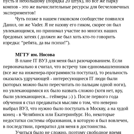
пусть и небольшому (порядка 20 штук), но все же парку 
компов - это же вычислительные ресурсы для бесчеловечных 
экспериментов!
Чуть позже в нашем гиковском сообществе появился 
Данил, он же Vader. Я не назову его гиком, скорее он был 
увлекающимся, но принимал участие во многих наших 
бредовых затеях ( должен же был хоть кто-то говорить 
изредка: “ребята, да вы психи!”).
МГТУ им. Носова
В плане IT ВУЗ для меня был разочарованием. Если 
первоначально я считал, что встречу там единомышленников 
(все же на инженера-программиста поступал), то реальность 
оказалась удручающей - интересующиеся IT люди были 
(которых можно было пересчитать по пальцам одной ноги), 
но увлекающимися их было назвать сложно (хотя нет, вру, 
были увлекающиеся... геймеры ;-) ). После первого года 
обучения я стал предаваться мыслям о том, что неверно 
выбрал ВУЗ, что нужно было поступать в Москву, а на худой 
конец - в Челябинск или Екатеринбург. Но, некоторые 
недостатки системы образования, в которую я был вовлечен, 
в последствии, превратил для меня в достоинства.
Учиться было не сложно, поэтому свободное время 