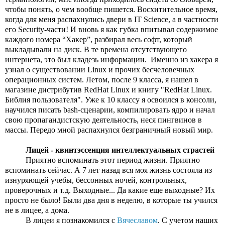
чтобы понять, о чем вообще пишется. Восхитительное время, 
когда для меня распахнулись двери в IT Science, а в частности 
его Security-части! И вновь я как губка впитывал содержимое 
каждого номера “Хакер”, разбирал весь софт, который 
выкладывали на диск. В те времена отсутствующего 
интернета, это был кладезь информации.  Именно из хакера я 
узнал о существовании Linux и прочих бесчеловечных 
операционных систем. Летом, после 9 класса, я нашел в 
магазине дистрибутив RedHat Linux и книгу "RedHat Linux. 
Библия пользователя". Уже к 10 классу я освоился в консоли, 
научился писать bash-сценарии, компилировать ядро и начал 
свою пропагандистскую деятельность, неся пингвинов в 
массы. Передо мной распахнулся безграничный новый мир.
Лицей - квинтэссенция интеллектуальных страстей
Приятно вспоминать этот период жизни. Приятно 
вспоминать сейчас. А 7 лет назад вся моя жизнь состояла из 
изнуряющей учебы, бессонных ночей, контрольных, 
проверочных и т.д. Выходные... Да какие еще выходные? Их 
просто не было! Были два дня в неделю, в которые ты учился 
не в лицее, а дома.
В лицеи я познакомился с 
Вячеславом
. С учетом наших 