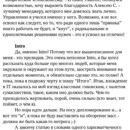
возможностью, хочу выразить благодарность Алексею С. - 
лучшему менеджеру, которого мне довелось знать лично. 
Управлению я учился именно у него. Возможно, я не все 
освоил как следует, но то, что ради одного лишь “пряника” 
никто работать не будет, и “кнут”, с радикальными и 
единоличными решениями нужен - это я усвоил на отлично!
Intro
Да, именно Intro! Потому что все вышеописанное для 
меня - это прелюдия. Это очень неполное Intro, я бы хотел 
рассказать куда больше про многих людей, которые меня 
окружали и окружают на этом пути, заострить внимание на 
отдельных моментах, и обязательно сделаю это, но позже! А 
пока, пока я подвожу черту и пишу “Итого”. Итак, вхождение 
в IT оказалось на мой взгляд классным: гиковским, с налетом 
сумасшествия, такое, каким оно должно быть. Чем-то 
приходилось жертвовать, порой, очень сильно (кто знает, тот 
поймет, о чем я). 
Но пора идти дальше. На носу дипломирование и... а 
вот это “и”, я пока не буду выставлять на обозрение масс - 
должна же быть какая-то интрига ;-)
А закончу статью я словами одного харизматчичного 