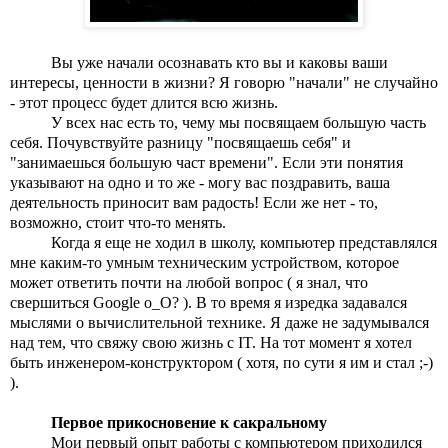
Вы уже начали осознавать кто вы и каковы ваши 
интересы, ценности в жизни? Я говорю "начали" не случайно 
- этот процесс будет длится всю жизнь.
У всех нас есть то, чему мы посвящаем большую часть 
себя. Почувствуйте разницу "посвящаешь себя" и 
"занимаешься большую част времени". Если эти понятия 
указывают на одно и то же - могу вас поздравить, ваша 
деятельность приносит вам радость! Если же нет - то, 
возможно, стоит что-то менять.
Когда я еще не ходил в школу, компьютер представлялся 
мне каким-то умным техническим устройством, которое 
может ответить почти на любой вопрос ( я знал, что 
свершиться Google o_O? ). В то время я изредка задавался 
мыслями о вычислительной технике. Я даже не задумывался 
над тем, что свяжу свою жизнь с IT. На тот момент я хотел 
быть инженером-конструктором ( хотя, по сути я им и стал ;-) 
).
Первое прикосновение к сакральному
Мои первый опыт работы с компьютером приходился 