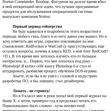
Norton Commander. Вообще, Фигурнов на долгое время вбил 
в мой неокрепший мозг идею, что лучшие программные 
продукты для обслуживания операционной системы 
выпускает компания Norton. 
Первый период геймерства
Не буду вдаваться в подробности этого возрастного 
периода любого гика, благо я из него давно уже вышел. Но я 
хочу отметить две игры, серьезно повлиявшие на мое 
становление: RedFection и WarCraft (у присутствующих еще 
остались вопросы, почему я зовусь RED, а мой блог RedCraft? 
=D ). В это время мне хотелось изучить что-то большое 
интересное, и... Первое, что мне попалось под руку - 
Photoshop! Я купил себе книгу Photoshop 6 и стал ее 
штудировать, разбавляя процесс обучения DOS-играми.
Знаете, если бы я не ушел с головой в индустрию 
разработки ПО, я бы, наверно, стал дизайнером.
Ломать - не строить!
Но в 9 классе мне в руки попал мой первый журнал на 
букву Х, а затем, примерно год я продолжал читать его. 
Первоначально было сложно - куча неизвестной 
терминологии, мне иногда приходилось сидеть со словарем, 