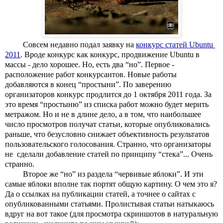
Совсем недавно подал заявку на 
конкурс статей Ubuntu 
2011
. Вроде конкурс как конкурс, продвижение Ubuntu в 
массы - дело хорошее. Но, есть два “но”. Первое - 
расположение работ конкурсантов. Новые работы 
добавляются в конец “простыни”. По заверению 
организаторов конкурс продлится до 1 октября 2011 года. За 
это время “простыню” из списка работ можно будет мерить 
метражом. Но и не в длине дело, а в том, что наибольшее 
число просмотров получат статьи, которые опубликовались 
раньше, что безусловно снижает объективность результатов 
пользовательского голосования. Странно, что организаторы 
не  сделали добавление статей по принципу “стека”... Очень 
странно.
Второе же “но” из раздела “червивые яблоки”. И эти 
самые яблоки вполне так портят общую картину. О чем это я? 
Да о ссылках на публикации статей, а точнее о сайтах с 
опубликованными статьями. Пролистывая статьи натыкаюсь 
вдруг на вот такое (для просмотра скриншотов в натуральную 